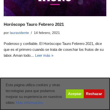
Horóscopo Tauro Febrero 2021
por
lauravidente
14 febrero, 2021
Poderoso y confiable. El Horóscopo Tauro Febrero 2021, dice
que es el primero cuando se trata de cosechar los frutos de su
labor. Aman todo…
Leer más »
Esta página utiliza cookies y otras
tecnologías para que podamos
Aceptar
Rechazar
mejorar su experiencia en nuestros
sitios:
Más información.
Neve
| Funciona gracias a
WordPress