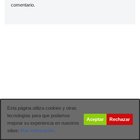
comentario.
Esta página utiliza cookies y otras
tecnologías para que podamos
Aceptar
Rechazar
mejorar su experiencia en nuestros
sitios:
Más información.
Neve
| Funciona gracias a
WordPress