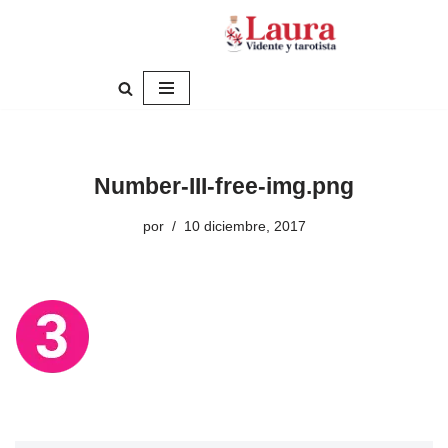
Saltar
al
contenido
Number-III-free-img.png
por
10 diciembre, 2017