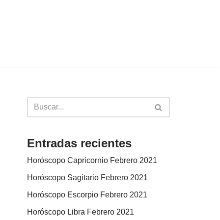
Entradas recientes
Horóscopo Capricornio Febrero 2021
Horóscopo Sagitario Febrero 2021
Horóscopo Escorpio Febrero 2021
Horóscopo Libra Febrero 2021