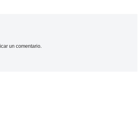
icar un comentario.